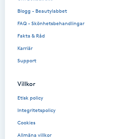
Blogg - Beautylabbet
Brynformning
FAQ - Skönhetsbehandlingar
Brynfärgning
Fakta & Råd
Brynplockning
Karriär
Support
Bröllopsuppsättning
C
Villkor
Celluliter
Etisk policy
Coachning
Integritetspolicy
Cookies
Color correction
Allmäna villkor