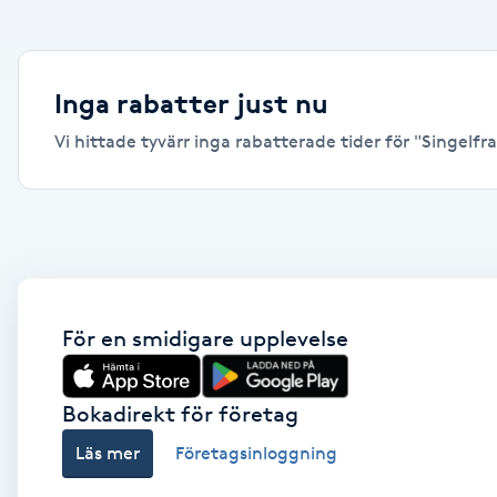
Alternativmedicin
Andningsmassage
Inga rabatter just nu
Vi hittade tyvärr inga rabatterade tider för "Singelfran
Ansiktslyft utan kirurgi
Aromamassage
Ashtanga Yoga
Ayurveda
För en smidigare upplevelse
Ayurvedisk Massage
Bokadirekt för företag
Läs mer
Företagsinloggning
Ansiktsbehandling djuprengörande
B