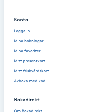
Babylights
Konto
Balayage
Logga in
Bambumassage
Mina bokningar
Mina favoriter
Barber
Mitt presentkort
Barnklippning
Mitt friskvårdskort
BIAB
Avboka med kod
Blowout
Bokadirekt
Bottenfärg
Om Bokadirekt