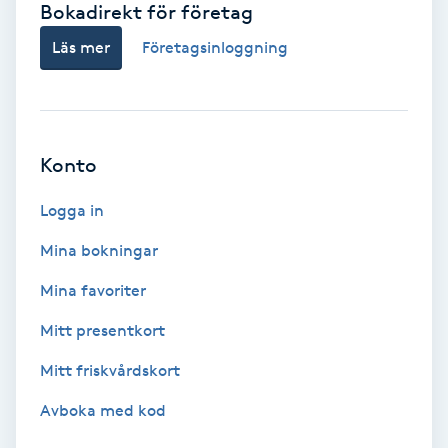
Bokadirekt för företag
Babylights
Läs mer
Företagsinloggning
Balayage
Bambumassage
Konto
Barber
Logga in
Mina bokningar
Barnklippning
Mina favoriter
BIAB
Mitt presentkort
Mitt friskvårdskort
Blowout
Avboka med kod
Bottenfärg