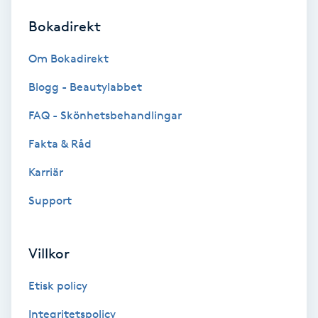
Bokadirekt
Brynformning
Om Bokadirekt
Brynfärgning
Blogg - Beautylabbet
Brynplockning
FAQ - Skönhetsbehandlingar
Fakta & Råd
Bröllopsuppsättning
C
Karriär
Support
Celluliter
Coachning
Villkor
Color correction
Etisk policy
Integritetspolicy