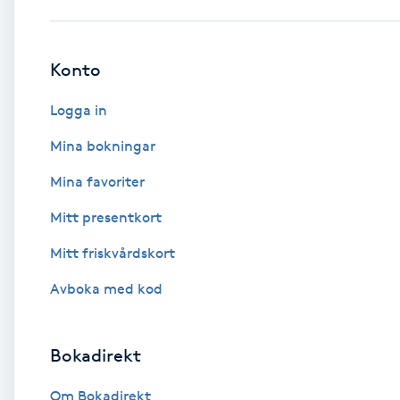
Babylights
Konto
Balayage
Logga in
Bambumassage
Mina bokningar
Mina favoriter
Barber
Mitt presentkort
Barnklippning
Mitt friskvårdskort
BIAB
Avboka med kod
Blowout
Bokadirekt
Bottenfärg
Om Bokadirekt