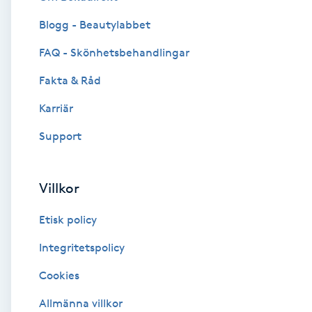
Blogg - Beautylabbet
Brynformning
FAQ - Skönhetsbehandlingar
Brynfärgning
Fakta & Råd
Brynplockning
Karriär
Support
Bröllopsuppsättning
C
Villkor
Celluliter
Etisk policy
Coachning
Integritetspolicy
Cookies
Color correction
Allmänna villkor