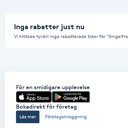
Alternativmedicin
Andningsmassage
Inga rabatter just nu
Vi hittade tyvärr inga rabatterade tider för "Singelfran
Ansiktslyft utan kirurgi
Aromamassage
Ashtanga Yoga
Ayurveda
För en smidigare upplevelse
Ayurvedisk Massage
Bokadirekt för företag
Läs mer
Företagsinloggning
Ansiktsbehandling djuprengörande
B