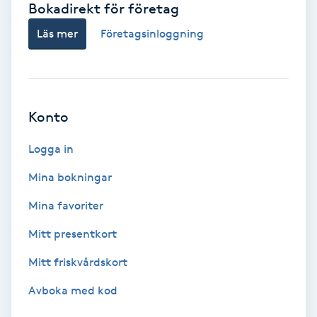
Bokadirekt för företag
Babylights
Läs mer
Företagsinloggning
Balayage
Bambumassage
Konto
Barber
Logga in
Mina bokningar
Barnklippning
Mina favoriter
BIAB
Mitt presentkort
Mitt friskvårdskort
Blowout
Avboka med kod
Bottenfärg