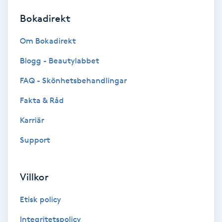
Bokadirekt
Brynformning
Om Bokadirekt
Brynfärgning
Blogg - Beautylabbet
Brynplockning
FAQ - Skönhetsbehandlingar
Fakta & Råd
Bröllopsuppsättning
C
Karriär
Support
Celluliter
Coachning
Villkor
Color correction
Etisk policy
Integritetspolicy