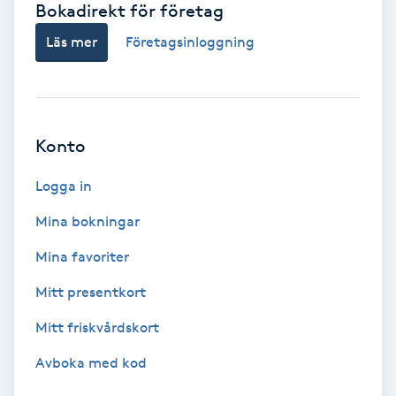
Bokadirekt för företag
Babylights
Läs mer
Företagsinloggning
Balayage
Bambumassage
Konto
Barber
Logga in
Mina bokningar
Barnklippning
Mina favoriter
BIAB
Mitt presentkort
Mitt friskvårdskort
Blowout
Avboka med kod
Bottenfärg