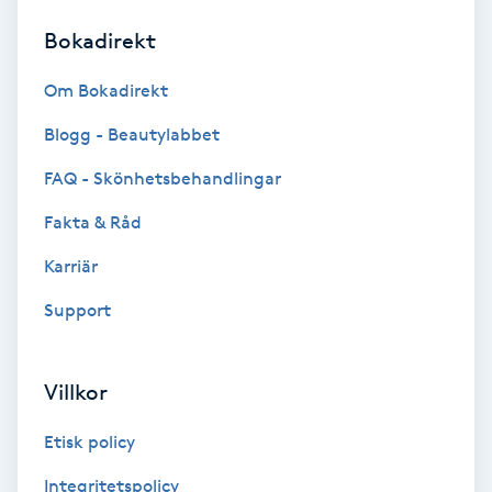
Bokadirekt
Brynformning
Om Bokadirekt
Brynfärgning
Blogg - Beautylabbet
Brynplockning
FAQ - Skönhetsbehandlingar
Fakta & Råd
Bröllopsuppsättning
C
Karriär
Support
Celluliter
Coachning
Villkor
Color correction
Etisk policy
Integritetspolicy