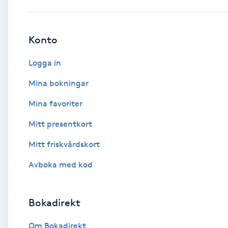
Babylights
Konto
Balayage
Logga in
Bambumassage
Mina bokningar
Mina favoriter
Barber
Mitt presentkort
Barnklippning
Mitt friskvårdskort
BIAB
Avboka med kod
Blowout
Bokadirekt
Bottenfärg
Om Bokadirekt