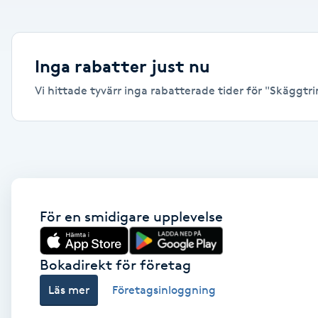
Alternativmedicin
Andningsmassage
Inga rabatter just nu
Vi hittade tyvärr inga rabatterade tider för "Skäggtrim
Ansiktslyft utan kirurgi
Aromamassage
Ashtanga Yoga
Ayurveda
För en smidigare upplevelse
Ayurvedisk Massage
Bokadirekt för företag
Läs mer
Företagsinloggning
Ansiktsbehandling djuprengörande
B