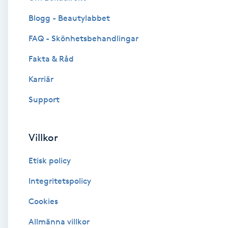
Blogg - Beautylabbet
Brynformning
FAQ - Skönhetsbehandlingar
Brynfärgning
Fakta & Råd
Brynplockning
Karriär
Support
Bröllopsuppsättning
C
Villkor
Celluliter
Etisk policy
Coachning
Integritetspolicy
Cookies
Color correction
Allmänna villkor