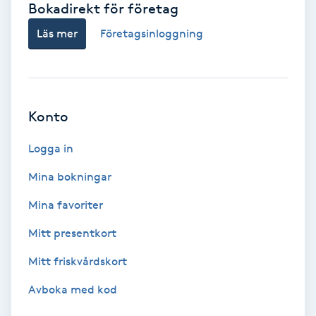
Bokadirekt för företag
Babylights
Läs mer
Företagsinloggning
Balayage
Bambumassage
Konto
Barber
Logga in
Mina bokningar
Barnklippning
Mina favoriter
BIAB
Mitt presentkort
Mitt friskvårdskort
Blowout
Avboka med kod
Bottenfärg