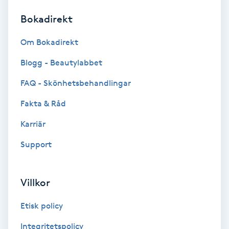
Bokadirekt
Brynformning
Om Bokadirekt
Brynfärgning
Blogg - Beautylabbet
Brynplockning
FAQ - Skönhetsbehandlingar
Fakta & Råd
Bröllopsuppsättning
C
Karriär
Support
Celluliter
Coachning
Villkor
Color correction
Etisk policy
Integritetspolicy