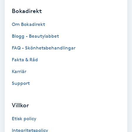
Bokadirekt
Brynformning
Om Bokadirekt
Brynfärgning
Blogg - Beautylabbet
Brynplockning
FAQ - Skönhetsbehandlingar
Fakta & Råd
Bröllopsuppsättning
C
Karriär
Support
Celluliter
Coachning
Villkor
Color correction
Etisk policy
Integritetspolicy