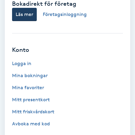
Bokadirekt för företag
Babylights
Läs mer
Företagsinloggning
Balayage
Bambumassage
Konto
Barber
Logga in
Mina bokningar
Barnklippning
Mina favoriter
BIAB
Mitt presentkort
Mitt friskvårdskort
Blowout
Avboka med kod
Bottenfärg