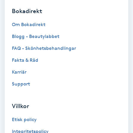
Bokadirekt
Brynformning
Om Bokadirekt
Brynfärgning
Blogg - Beautylabbet
Brynplockning
FAQ - Skönhetsbehandlingar
Fakta & Råd
Bröllopsuppsättning
C
Karriär
Support
Celluliter
Coachning
Villkor
Color correction
Etisk policy
Integritetspolicy