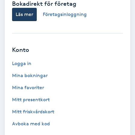
Bokadirekt för företag
Babylights
Läs mer
Företagsinloggning
Balayage
Bambumassage
Konto
Barber
Logga in
Mina bokningar
Barnklippning
Mina favoriter
BIAB
Mitt presentkort
Mitt friskvårdskort
Blowout
Avboka med kod
Bottenfärg