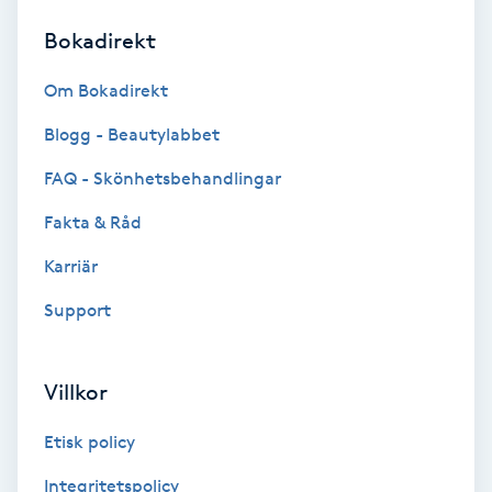
Bokadirekt
Brynformning
Om Bokadirekt
Brynfärgning
Blogg - Beautylabbet
Brynplockning
FAQ - Skönhetsbehandlingar
Fakta & Råd
Bröllopsuppsättning
C
Karriär
Support
Celluliter
Coachning
Villkor
Color correction
Etisk policy
Integritetspolicy