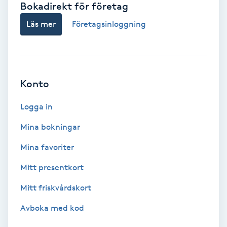
Bokadirekt för företag
Babylights
Läs mer
Företagsinloggning
Balayage
Bambumassage
Konto
Barber
Logga in
Mina bokningar
Barnklippning
Mina favoriter
BIAB
Mitt presentkort
Mitt friskvårdskort
Blowout
Avboka med kod
Bottenfärg