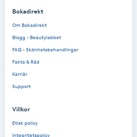
Bokadirekt
Brynformning
Om Bokadirekt
Brynfärgning
Blogg - Beautylabbet
Brynplockning
FAQ - Skönhetsbehandlingar
Fakta & Råd
Bröllopsuppsättning
C
Karriär
Support
Celluliter
Coachning
Villkor
Color correction
Etisk policy
Integritetspolicy