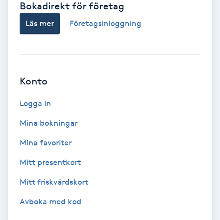
Bokadirekt för företag
Babylights
Läs mer
Företagsinloggning
Balayage
Bambumassage
Konto
Barber
Logga in
Mina bokningar
Barnklippning
Mina favoriter
BIAB
Mitt presentkort
Mitt friskvårdskort
Blowout
Avboka med kod
Bottenfärg