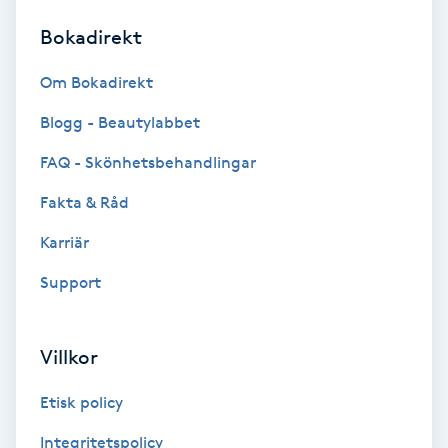
Bokadirekt
Brynformning
Om Bokadirekt
Brynfärgning
Blogg - Beautylabbet
Brynplockning
FAQ - Skönhetsbehandlingar
Fakta & Råd
Bröllopsuppsättning
C
Karriär
Support
Celluliter
Coachning
Villkor
Color correction
Etisk policy
Integritetspolicy