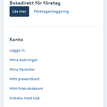
Bokadirekt för företag
Babylights
Läs mer
Företagsinloggning
Balayage
Bambumassage
Konto
Barber
Logga in
Mina bokningar
Barnklippning
Mina favoriter
BIAB
Mitt presentkort
Mitt friskvårdskort
Blowout
Avboka med kod
Bottenfärg