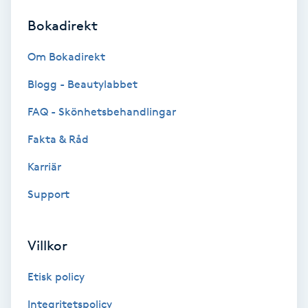
Bokadirekt
Brynformning
Om Bokadirekt
Brynfärgning
Blogg - Beautylabbet
Brynplockning
FAQ - Skönhetsbehandlingar
Fakta & Råd
Bröllopsuppsättning
C
Karriär
Support
Celluliter
Coachning
Villkor
Color correction
Etisk policy
Integritetspolicy