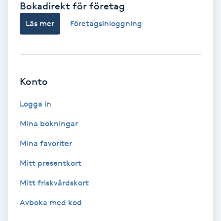
Bokadirekt för företag
Babylights
Läs mer
Företagsinloggning
Balayage
Bambumassage
Konto
Barber
Logga in
Mina bokningar
Barnklippning
Mina favoriter
BIAB
Mitt presentkort
Mitt friskvårdskort
Blowout
Avboka med kod
Bottenfärg