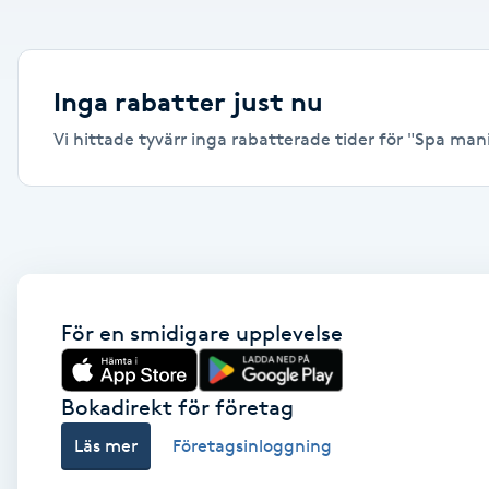
Alternativmedicin
Andningsmassage
Inga rabatter just nu
Vi hittade tyvärr inga rabatterade tider för "Spa manik
Ansiktslyft utan kirurgi
Aromamassage
Ashtanga Yoga
Ayurveda
För en smidigare upplevelse
Ayurvedisk Massage
Bokadirekt för företag
Läs mer
Företagsinloggning
Ansiktsbehandling djuprengörande
B