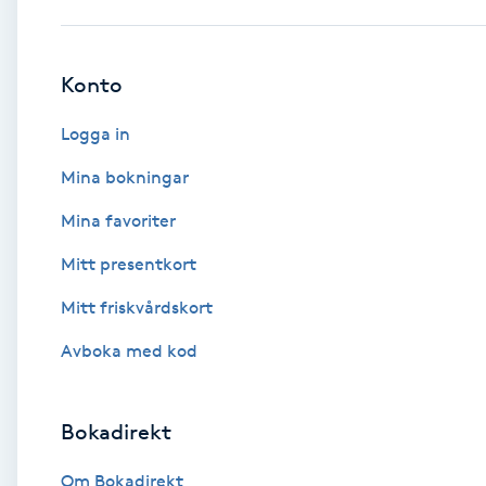
Babylights
Konto
Balayage
Logga in
Bambumassage
Mina bokningar
Mina favoriter
Barber
Mitt presentkort
Barnklippning
Mitt friskvårdskort
BIAB
Avboka med kod
Blowout
Bokadirekt
Bottenfärg
Om Bokadirekt