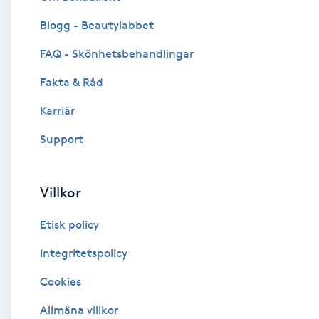
Blogg - Beautylabbet
Brynformning
FAQ - Skönhetsbehandlingar
Brynfärgning
Fakta & Råd
Brynplockning
Karriär
Support
Bröllopsuppsättning
C
Villkor
Celluliter
Etisk policy
Coachning
Integritetspolicy
Cookies
Color correction
Allmäna villkor