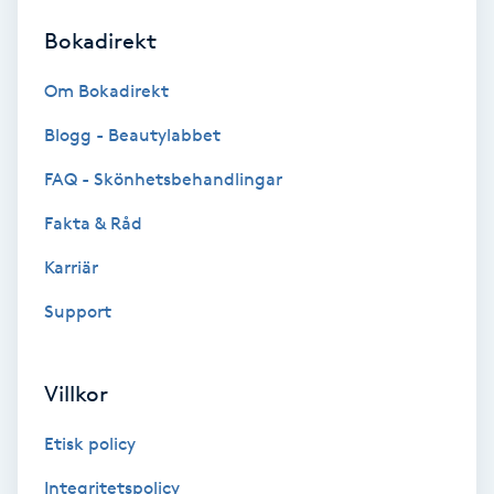
Bokadirekt
Brynformning
Om Bokadirekt
Brynfärgning
Blogg - Beautylabbet
Brynplockning
FAQ - Skönhetsbehandlingar
Fakta & Råd
Bröllopsuppsättning
C
Karriär
Support
Celluliter
Coachning
Villkor
Color correction
Etisk policy
Integritetspolicy