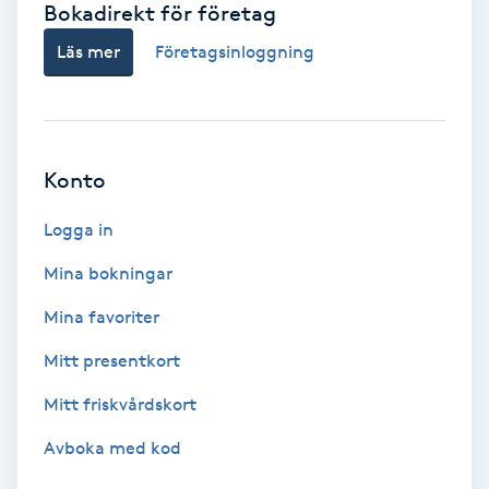
Bokadirekt för företag
Babylights
Läs mer
Företagsinloggning
Balayage
Bambumassage
Konto
Barber
Logga in
Mina bokningar
Barnklippning
Mina favoriter
BIAB
Mitt presentkort
Mitt friskvårdskort
Blowout
Avboka med kod
Bottenfärg