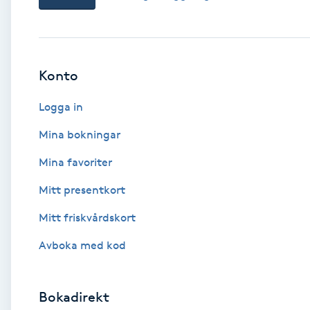
Babylights
Balayage
Konto
Logga in
Bambumassage
Mina bokningar
Barber
Mina favoriter
Barnklippning
Mitt presentkort
Mitt friskvårdskort
BIAB
Avboka med kod
Blowout
Bokadirekt
Bottenfärg