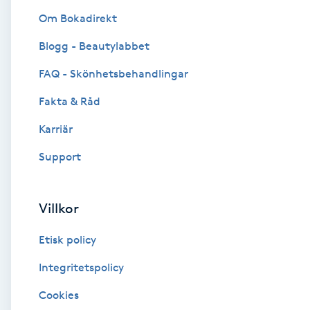
Om Bokadirekt
Brynformning
Blogg - Beautylabbet
Brynfärgning
FAQ - Skönhetsbehandlingar
Fakta & Råd
Brynplockning
Karriär
Bröllopsuppsättning
Support
C
Celluliter
Villkor
Etisk policy
Coachning
Integritetspolicy
Color correction
Cookies