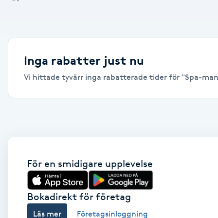
Alternativmedicin
Andningsmassage
Inga rabatter just nu
Ansiktslyft utan kirurgi
Vi hittade tyvärr inga rabatterade tider för "Spa-mani
Aromamassage
Ashtanga Yoga
Ayurveda
För en smidigare upplevelse
Ayurvedisk Massage
Bokadirekt för företag
Ansiktsbehandling djuprengörande
Läs mer
Företagsinloggning
B