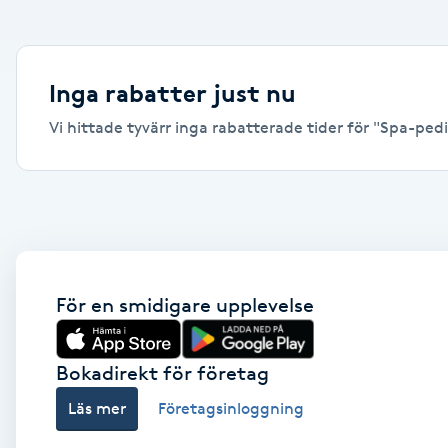
Alternativmedicin
Andningsmassage
Inga rabatter just nu
Vi hittade tyvärr inga rabatterade tider för "Spa-pedik
Ansiktslyft utan kirurgi
Aromamassage
Ashtanga Yoga
Ayurveda
För en smidigare upplevelse
Ayurvedisk Massage
Bokadirekt för företag
Läs mer
Företagsinloggning
Ansiktsbehandling djuprengörande
B