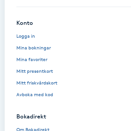
Babylights
Konto
Balayage
Logga in
Bambumassage
Mina bokningar
Mina favoriter
Barber
Mitt presentkort
Barnklippning
Mitt friskvårdskort
BIAB
Avboka med kod
Blowout
Bokadirekt
Bottenfärg
Om Bokadirekt