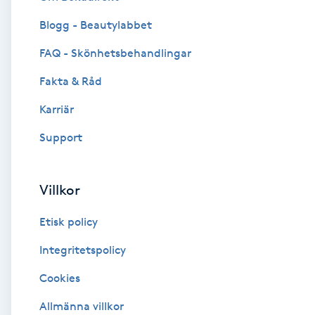
Blogg - Beautylabbet
Brynformning
FAQ - Skönhetsbehandlingar
Brynfärgning
Fakta & Råd
Brynplockning
Karriär
Support
Bröllopsuppsättning
C
Villkor
Celluliter
Etisk policy
Coachning
Integritetspolicy
Cookies
Color correction
Allmänna villkor