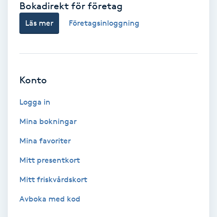
Bokadirekt för företag
Babylights
Läs mer
Företagsinloggning
Balayage
Bambumassage
Konto
Barber
Logga in
Mina bokningar
Barnklippning
Mina favoriter
BIAB
Mitt presentkort
Mitt friskvårdskort
Blowout
Avboka med kod
Bottenfärg