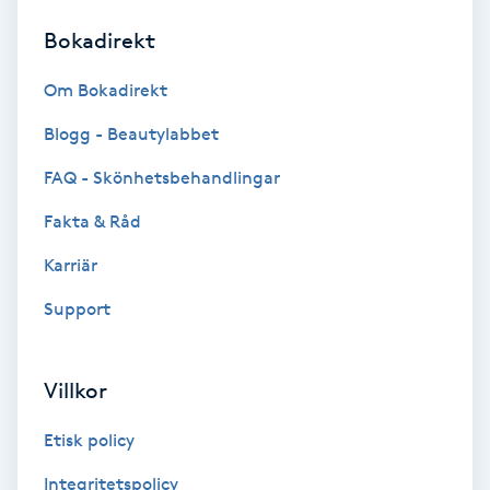
Bokadirekt
Brynformning
Om Bokadirekt
Brynfärgning
Blogg - Beautylabbet
Brynplockning
FAQ - Skönhetsbehandlingar
Fakta & Råd
Bröllopsuppsättning
C
Karriär
Support
Celluliter
Coachning
Villkor
Color correction
Etisk policy
Integritetspolicy