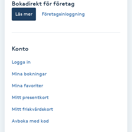
Bokadirekt för företag
Babylights
Läs mer
Företagsinloggning
Balayage
Bambumassage
Konto
Barber
Logga in
Mina bokningar
Barnklippning
Mina favoriter
BIAB
Mitt presentkort
Mitt friskvårdskort
Blowout
Avboka med kod
Bottenfärg