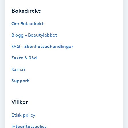
Bokadirekt
Brynformning
Om Bokadirekt
Brynfärgning
Blogg - Beautylabbet
Brynplockning
FAQ - Skönhetsbehandlingar
Fakta & Råd
Bröllopsuppsättning
C
Karriär
Support
Celluliter
Coachning
Villkor
Color correction
Etisk policy
Integritetspolicy