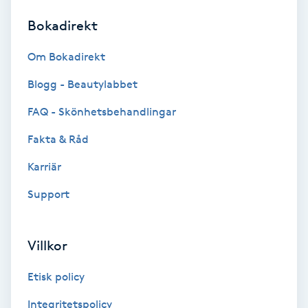
Bokadirekt
Brynformning
Om Bokadirekt
Brynfärgning
Blogg - Beautylabbet
Brynplockning
FAQ - Skönhetsbehandlingar
Fakta & Råd
Bröllopsuppsättning
C
Karriär
Support
Celluliter
Coachning
Villkor
Color correction
Etisk policy
Integritetspolicy