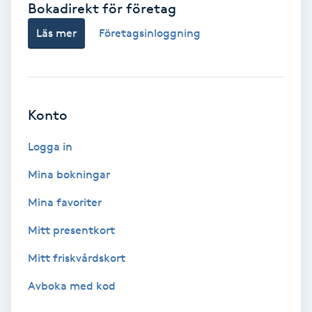
Bokadirekt för företag
Babylights
Läs mer
Företagsinloggning
Balayage
Bambumassage
Konto
Barber
Logga in
Mina bokningar
Barnklippning
Mina favoriter
BIAB
Mitt presentkort
Mitt friskvårdskort
Blowout
Avboka med kod
Bottenfärg