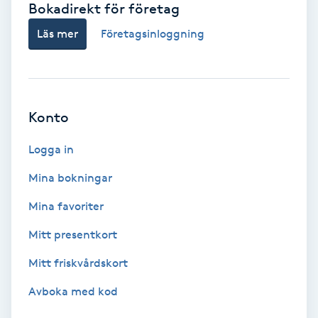
Bokadirekt för företag
Babylights
Läs mer
Företagsinloggning
Balayage
Bambumassage
Konto
Barber
Logga in
Mina bokningar
Barnklippning
Mina favoriter
BIAB
Mitt presentkort
Mitt friskvårdskort
Blowout
Avboka med kod
Bottenfärg