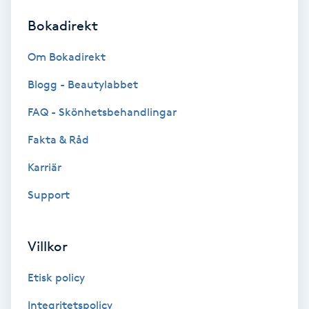
Bokadirekt
Brynformning
Om Bokadirekt
Brynfärgning
Blogg - Beautylabbet
Brynplockning
FAQ - Skönhetsbehandlingar
Fakta & Råd
Bröllopsuppsättning
C
Karriär
Support
Celluliter
Coachning
Villkor
Color correction
Etisk policy
Integritetspolicy