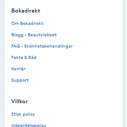
Bokadirekt
Brynformning
Om Bokadirekt
Brynfärgning
Blogg - Beautylabbet
Brynplockning
FAQ - Skönhetsbehandlingar
Fakta & Råd
Bröllopsuppsättning
C
Karriär
Support
Celluliter
Coachning
Villkor
Color correction
Etisk policy
Integritetspolicy