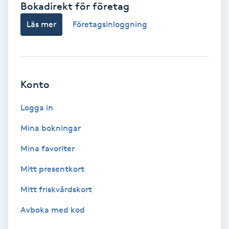
Bokadirekt för företag
Babylights
Läs mer
Företagsinloggning
Balayage
Bambumassage
Konto
Barber
Logga in
Mina bokningar
Barnklippning
Mina favoriter
BIAB
Mitt presentkort
Mitt friskvårdskort
Blowout
Avboka med kod
Bottenfärg