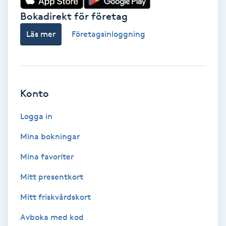
Bokadirekt för företag
Babylights
Läs mer
Företagsinloggning
Balayage
Bambumassage
Konto
Barber
Logga in
Barnklippning
Mina bokningar
Mina favoriter
BIAB
Mitt presentkort
Blowout
Mitt friskvårdskort
Bottenfärg
Avboka med kod