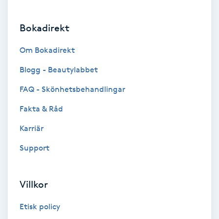
Brynformning
Bokadirekt
Brynfärgning
Om Bokadirekt
Blogg - Beautylabbet
Brynplockning
FAQ - Skönhetsbehandlingar
Bröllopsuppsättning
Fakta & Råd
C
Karriär
Celluliter
Support
Coachning
Villkor
Color correction
Etisk policy