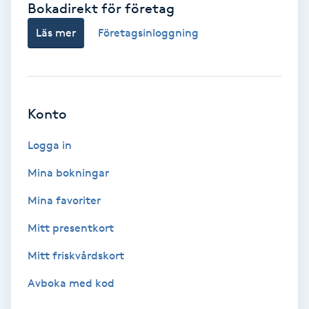
Bokadirekt för företag
Babylights
Läs mer
Företagsinloggning
Balayage
Bambumassage
Konto
Barber
Logga in
Mina bokningar
Barnklippning
Mina favoriter
BIAB
Mitt presentkort
Mitt friskvårdskort
Blowout
Avboka med kod
Bottenfärg