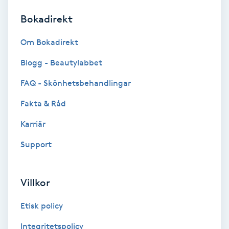
Bokadirekt
Brynformning
Om Bokadirekt
Brynfärgning
Blogg - Beautylabbet
Brynplockning
FAQ - Skönhetsbehandlingar
Fakta & Råd
Bröllopsuppsättning
C
Karriär
Support
Celluliter
Coachning
Villkor
Color correction
Etisk policy
Integritetspolicy