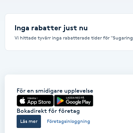
Alternativmedicin
Andningsmassage
Inga rabatter just nu
Vi hittade tyvärr inga rabatterade tider för "Sugaring,
Ansiktslyft utan kirurgi
Aromamassage
Ashtanga Yoga
Ayurveda
För en smidigare upplevelse
Ayurvedisk Massage
Bokadirekt för företag
Läs mer
Företagsinloggning
Ansiktsbehandling djuprengörande
B