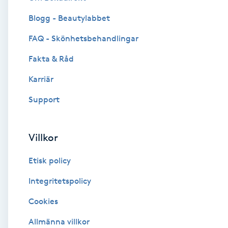
Blogg - Beautylabbet
Brynformning
FAQ - Skönhetsbehandlingar
Brynfärgning
Fakta & Råd
Brynplockning
Karriär
Support
Bröllopsuppsättning
C
Villkor
Celluliter
Etisk policy
Coachning
Integritetspolicy
Cookies
Color correction
Allmänna villkor