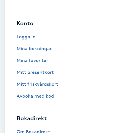
Babylights
Konto
Balayage
Logga in
Bambumassage
Mina bokningar
Mina favoriter
Barber
Mitt presentkort
Barnklippning
Mitt friskvårdskort
BIAB
Avboka med kod
Blowout
Bokadirekt
Bottenfärg
Om Bokadirekt