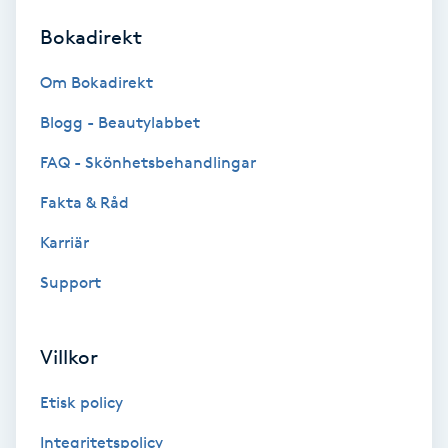
Bokadirekt
Brynformning
Om Bokadirekt
Brynfärgning
Blogg - Beautylabbet
Brynplockning
FAQ - Skönhetsbehandlingar
Fakta & Råd
Bröllopsuppsättning
C
Karriär
Support
Celluliter
Coachning
Villkor
Color correction
Etisk policy
Integritetspolicy