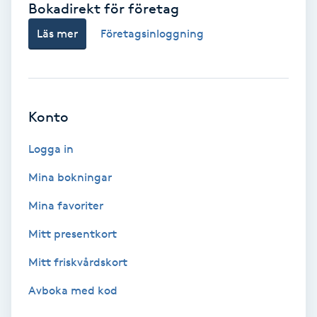
Bokadirekt för företag
Babylights
Läs mer
Företagsinloggning
Balayage
Bambumassage
Konto
Barber
Logga in
Mina bokningar
Barnklippning
Mina favoriter
BIAB
Mitt presentkort
Mitt friskvårdskort
Blowout
Avboka med kod
Bottenfärg