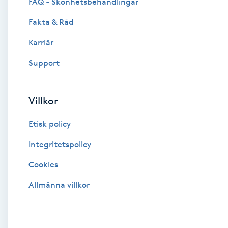
Eyeliner-tatuering
FAQ - Skönhetsbehandlingar
F
Fakta & Råd
Face framing
Karriär
Support
Faceliftmassage
Fet hårbotten
Villkor
Etisk policy
Fettreducering
Integritetspolicy
Fibromassage
Cookies
Fillers
Allmänna villkor
Fotmassage