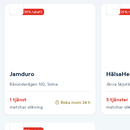
Alternativmedicin
Upp till 30% rabatt
Upp till 25% 
Andningsmassage
Ansiktslyft utan kirurgi
Aromamassage
Ashtanga Yoga
Jamduro
HälsaHe
Råsundavägen 102, Solna
Järva Skjut
Ayurveda
1 tjänst
3 tjänster
Boka inom 24 h
Ayurvedisk Massage
matchar sökning
matchar sö
Ansiktsbehandling djuprengörande
B