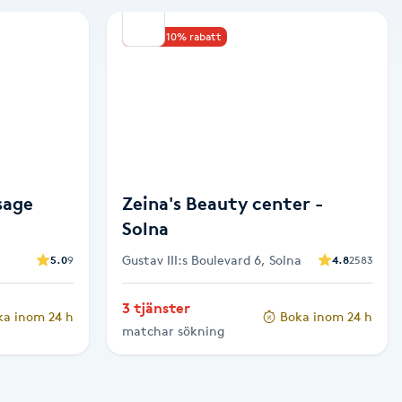
Upp till 10% rabatt
sage
Zeina's Beauty center -
Solna
Gustav III:s Boulevard 6, Solna
5.0
9
4.8
2583
3 tjänster
ka inom 24 h
Boka inom 24 h
matchar sökning