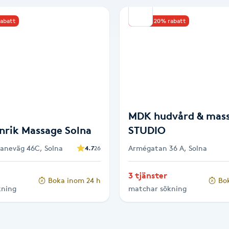
rabatt
Upp till 20% rabatt
MDK hudvård & mas
nrik Massage Solna
STUDIO
baneväg 46C, Solna
Armégatan 36 A, Solna
4.7
26
3 tjänster
Boka inom 24 h
Bo
kning
matchar sökning