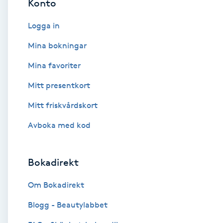
Konto
Cryoterapi
D
Logga in
Damklippning
Mina bokningar
Mina favoriter
Dermapen
Mitt presentkort
Diamantslipning
Mitt friskvårdskort
E
Avboka med kod
Enzympeeling
Bokadirekt
Extensions
Om Bokadirekt
Extensions borttagning
Blogg - Beautylabbet