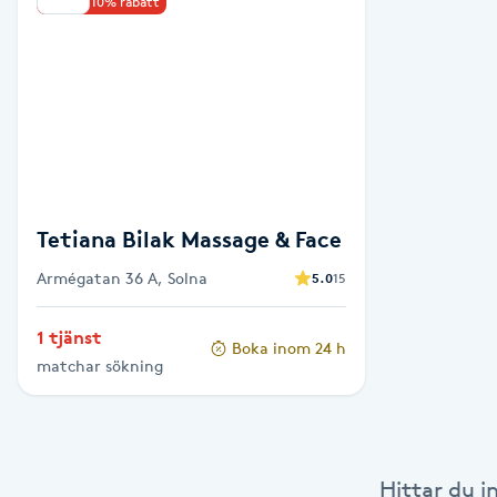
Upp till 10% rabatt
Babylights
Balayage
Bambumassage
Barber
Tetiana Bilak Massage & Face
Armégatan 36 A, Solna
5.0
15
Barnklippning
1 tjänst
Boka inom 24 h
BIAB
matchar sökning
Blowout
Bottenfärg
Hittar du i