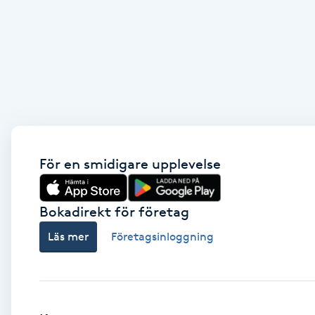
Brynformning
Brynfärgning
Brynplockning
Bröllopsuppsättning
För en smidigare upplevelse
C
Celluliter
Bokadirekt för företag
Läs mer
Företagsinloggning
Coachning
Color correction