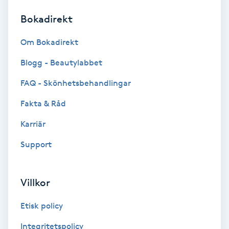
Bokadirekt
Brynformning
Om Bokadirekt
Brynfärgning
Blogg - Beautylabbet
Brynplockning
FAQ - Skönhetsbehandlingar
Fakta & Råd
Bröllopsuppsättning
C
Karriär
Support
Celluliter
Coachning
Villkor
Color correction
Etisk policy
Integritetspolicy