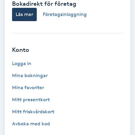
Bokadirekt för företag
Babylights
Läs mer
Företagsinloggning
Balayage
Bambumassage
Konto
Barber
Logga in
Mina bokningar
Barnklippning
Mina favoriter
BIAB
Mitt presentkort
Mitt friskvårdskort
Blowout
Avboka med kod
Bottenfärg