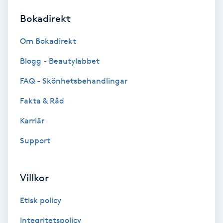
Bokadirekt
Brynformning
Om Bokadirekt
Brynfärgning
Blogg - Beautylabbet
Brynplockning
FAQ - Skönhetsbehandlingar
Fakta & Råd
Bröllopsuppsättning
C
Karriär
Support
Celluliter
Coachning
Villkor
Color correction
Etisk policy
Integritetspolicy