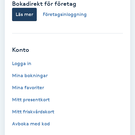
Bokadirekt för företag
Babylights
Läs mer
Företagsinloggning
Balayage
Bambumassage
Konto
Barber
Logga in
Mina bokningar
Barnklippning
Mina favoriter
BIAB
Mitt presentkort
Mitt friskvårdskort
Blowout
Avboka med kod
Bottenfärg