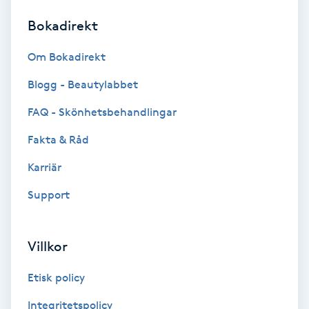
Bokadirekt
Brynformning
Om Bokadirekt
Brynfärgning
Blogg - Beautylabbet
Brynplockning
FAQ - Skönhetsbehandlingar
Fakta & Råd
Bröllopsuppsättning
C
Karriär
Support
Celluliter
Coachning
Villkor
Color correction
Etisk policy
Integritetspolicy