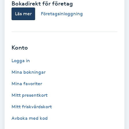
Bokadirekt för företag
Babylights
Läs mer
Företagsinloggning
Balayage
Bambumassage
Konto
Barber
Logga in
Mina bokningar
Barnklippning
Mina favoriter
BIAB
Mitt presentkort
Mitt friskvårdskort
Blowout
Avboka med kod
Bottenfärg