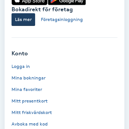
Bokadirekt för företag
Babylights
Läs mer
Företagsinloggning
Balayage
Bambumassage
Konto
Barber
Logga in
Barnklippning
Mina bokningar
Mina favoriter
BIAB
Mitt presentkort
Blowout
Mitt friskvårdskort
Bottenfärg
Avboka med kod