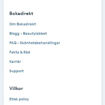
Brynformning
Bokadirekt
Brynfärgning
Om Bokadirekt
Blogg - Beautylabbet
Brynplockning
FAQ - Skönhetsbehandlingar
Bröllopsuppsättning
Fakta & Råd
C
Karriär
Celluliter
Support
Coachning
Villkor
Color correction
Etisk policy