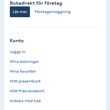
Bokadirekt för företag
Babylights
Läs mer
Företagsinloggning
Balayage
Bambumassage
Konto
Barber
Logga in
Mina bokningar
Barnklippning
Mina favoriter
BIAB
Mitt presentkort
Mitt friskvårdskort
Blowout
Avboka med kod
Bottenfärg