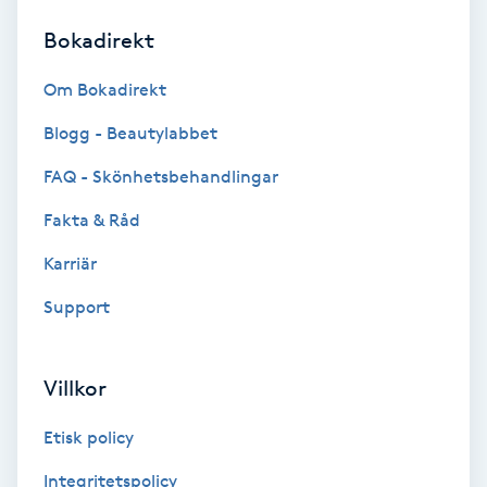
Bokadirekt
Brynformning
Om Bokadirekt
Brynfärgning
Blogg - Beautylabbet
Brynplockning
FAQ - Skönhetsbehandlingar
Fakta & Råd
Bröllopsuppsättning
C
Karriär
Support
Celluliter
Coachning
Villkor
Color correction
Etisk policy
Integritetspolicy