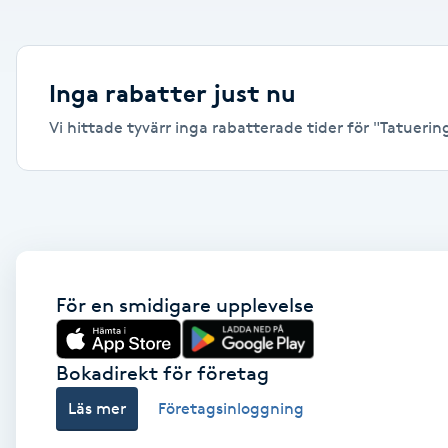
Alternativmedicin
Andningsmassage
Inga rabatter just nu
Vi hittade tyvärr inga rabatterade tider för "Tatuering,
Ansiktslyft utan kirurgi
Aromamassage
Ashtanga Yoga
Ayurveda
För en smidigare upplevelse
Ayurvedisk Massage
Bokadirekt för företag
Läs mer
Företagsinloggning
Ansiktsbehandling djuprengörande
B