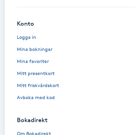
Babylights
Konto
Balayage
Logga in
Bambumassage
Mina bokningar
Mina favoriter
Barber
Mitt presentkort
Barnklippning
Mitt friskvårdskort
BIAB
Avboka med kod
Blowout
Bokadirekt
Bottenfärg
Om Bokadirekt