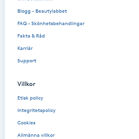
Blogg - Beautylabbet
Brynformning
FAQ - Skönhetsbehandlingar
Brynfärgning
Fakta & Råd
Brynplockning
Karriär
Support
Bröllopsuppsättning
C
Villkor
Celluliter
Etisk policy
Coachning
Integritetspolicy
Cookies
Color correction
Allmänna villkor