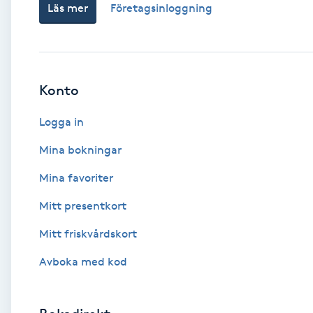
Läs mer
Företagsinloggning
Babylights
Balayage
Konto
Bambumassage
Logga in
Barber
Mina bokningar
Mina favoriter
Barnklippning
Mitt presentkort
BIAB
Mitt friskvårdskort
Avboka med kod
Blowout
Bottenfärg