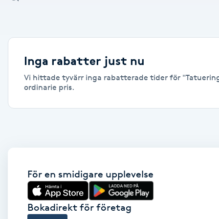
Alternativmedicin
Andningsmassage
Inga rabatter just nu
Ansiktslyft utan kirurgi
Vi hittade tyvärr inga rabatterade tider för "Tatueri
ordinarie pris.
Aromamassage
Ashtanga Yoga
Ayurveda
För en smidigare upplevelse
Ayurvedisk Massage
Ansiktsbehandling djuprengörande
Bokadirekt för företag
B