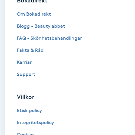
Bokadirekt
Brynformning
Om Bokadirekt
Blogg - Beautylabbet
Brynfärgning
FAQ - Skönhetsbehandlingar
Brynplockning
Fakta & Råd
Karriär
Bröllopsuppsättning
C
Support
Celluliter
Villkor
Coachning
Etisk policy
Color correction
Integritetspolicy
Cookies