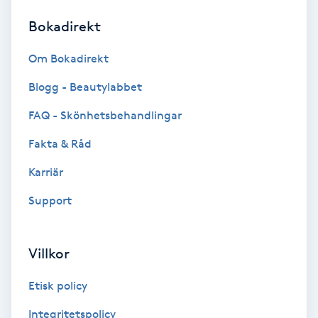
Bokadirekt
Brynformning
Om Bokadirekt
Brynfärgning
Blogg - Beautylabbet
Brynplockning
FAQ - Skönhetsbehandlingar
Fakta & Råd
Bröllopsuppsättning
C
Karriär
Support
Celluliter
Coachning
Villkor
Color correction
Etisk policy
Integritetspolicy