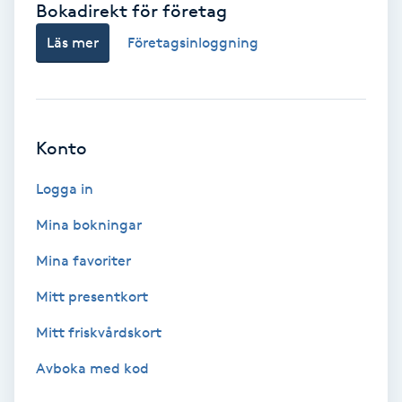
Bokadirekt för företag
Babylights
Läs mer
Företagsinloggning
Balayage
Bambumassage
Konto
Barber
Logga in
Mina bokningar
Barnklippning
Mina favoriter
BIAB
Mitt presentkort
Mitt friskvårdskort
Blowout
Avboka med kod
Bottenfärg