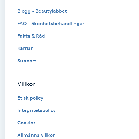
Blogg - Beautylabbet
Brynformning
FAQ - Skönhetsbehandlingar
Brynfärgning
Fakta & Råd
Brynplockning
Karriär
Support
Bröllopsuppsättning
C
Villkor
Celluliter
Etisk policy
Coachning
Integritetspolicy
Cookies
Color correction
Allmänna villkor