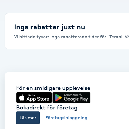
Alternativmedicin
Andningsmassage
Inga rabatter just nu
Vi hittade tyvärr inga rabatterade tider för "Terapi, Vä
Ansiktslyft utan kirurgi
Aromamassage
Ashtanga Yoga
Ayurveda
För en smidigare upplevelse
Ayurvedisk Massage
Bokadirekt för företag
Läs mer
Företagsinloggning
Ansiktsbehandling djuprengörande
B