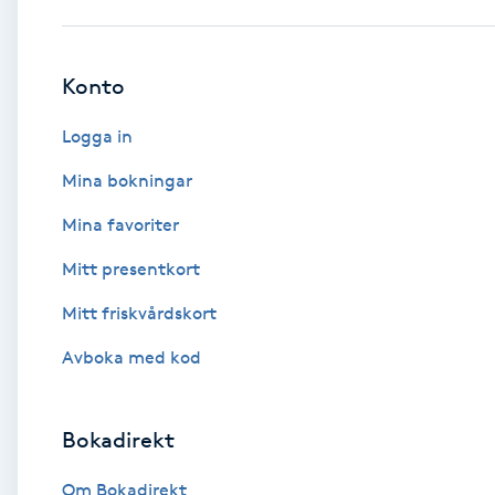
Babylights
Konto
Balayage
Logga in
Bambumassage
Mina bokningar
Mina favoriter
Barber
Mitt presentkort
Barnklippning
Mitt friskvårdskort
BIAB
Avboka med kod
Blowout
Bokadirekt
Bottenfärg
Om Bokadirekt