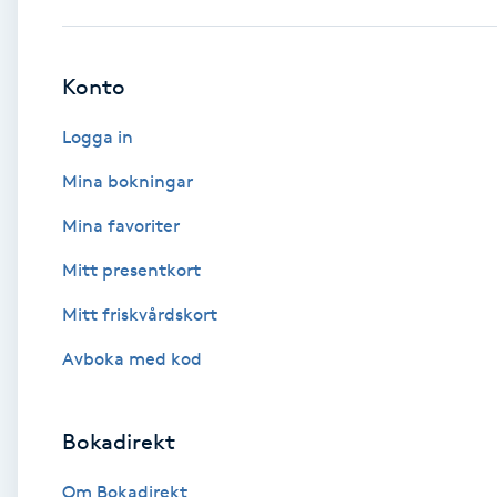
Babylights
Konto
Balayage
Logga in
Bambumassage
Mina bokningar
Mina favoriter
Barber
Mitt presentkort
Barnklippning
Mitt friskvårdskort
BIAB
Avboka med kod
Blowout
Bokadirekt
Bottenfärg
Om Bokadirekt