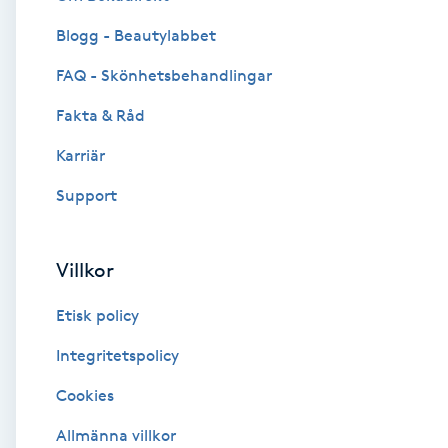
Blogg - Beautylabbet
Brynformning
FAQ - Skönhetsbehandlingar
Brynfärgning
Fakta & Råd
Brynplockning
Karriär
Support
Bröllopsuppsättning
C
Villkor
Celluliter
Etisk policy
Coachning
Integritetspolicy
Cookies
Color correction
Allmänna villkor