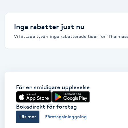
Alternativmedicin
Andningsmassage
Inga rabatter just nu
Vi hittade tyvärr inga rabatterade tider för "Thaimassa
Ansiktslyft utan kirurgi
Aromamassage
Ashtanga Yoga
Ayurveda
För en smidigare upplevelse
Ayurvedisk Massage
Bokadirekt för företag
Läs mer
Företagsinloggning
Ansiktsbehandling djuprengörande
B