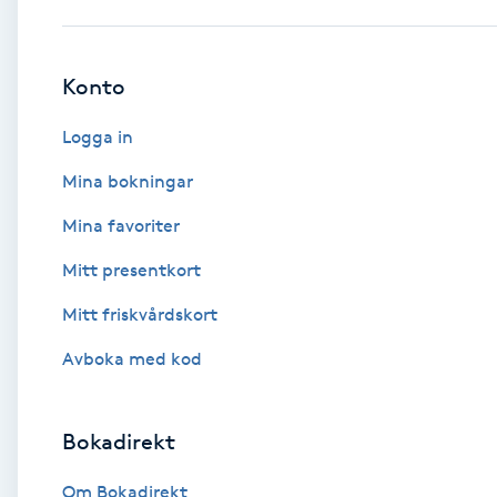
Babylights
Konto
Balayage
Logga in
Bambumassage
Mina bokningar
Mina favoriter
Barber
Mitt presentkort
Barnklippning
Mitt friskvårdskort
BIAB
Avboka med kod
Blowout
Bokadirekt
Bottenfärg
Om Bokadirekt