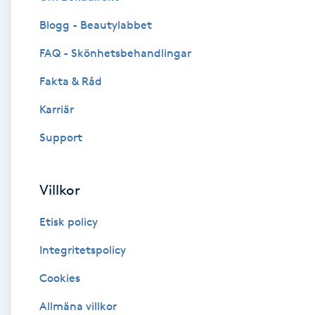
Blogg - Beautylabbet
Brynformning
FAQ - Skönhetsbehandlingar
Brynfärgning
Fakta & Råd
Brynplockning
Karriär
Support
Bröllopsuppsättning
C
Villkor
Celluliter
Etisk policy
Coachning
Integritetspolicy
Cookies
Color correction
Allmäna villkor