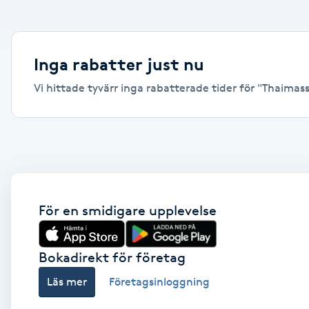
Alternativmedicin
Andningsmassage
Inga rabatter just nu
Vi hittade tyvärr inga rabatterade tider för "Thaimassa
Ansiktslyft utan kirurgi
Aromamassage
Ashtanga Yoga
Ayurveda
För en smidigare upplevelse
Ayurvedisk Massage
Bokadirekt för företag
Läs mer
Företagsinloggning
Ansiktsbehandling djuprengörande
B