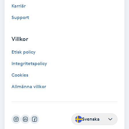
Fransk manikyr
Karriär
Support
Fransrengöring
Frekvensterapi
Villkor
Etisk policy
Friskvård
Integritetspolicy
Friskvårdsmassage
Cookies
Frisör
Allmänna villkor
Funktionsanalys
Färgning
Svenska