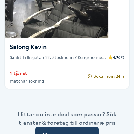
Cryoterapi
D
Damklippning
Dermapen
Salong Kevin
Sankt Eriksgatan 22, Stockholm / Kungsholmen /
4.7
693
Diamantslipning
Fridhemsplan
E
1 tjänst
Boka inom 24 h
matchar sökning
Enzympeeling
Extensions
Hittar du inte deal som passar? Sök
Extensions borttagning
tjänster & företag till ordinarie pris
Eyeliner-tatuering