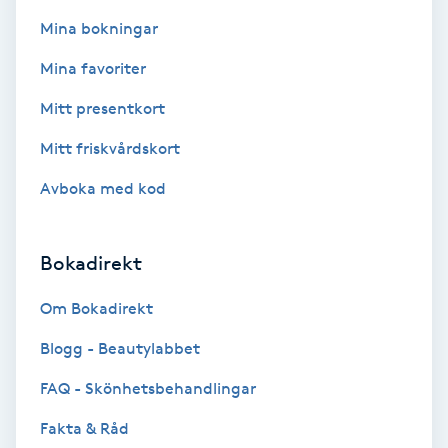
Fotsvamp
Mina bokningar
Mina favoriter
Fotvård
Mitt presentkort
Fransar
Mitt friskvårdskort
Fransborttagning
Avboka med kod
Fransfärgning
Bokadirekt
Fransförlängning
Om Bokadirekt
Blogg - Beautylabbet
Fransförlängning Megavolym
FAQ - Skönhetsbehandlingar
Fransförlängning Volym
Fakta & Råd