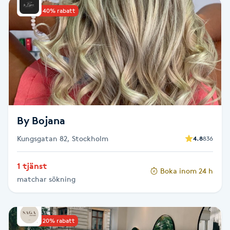
Upp till 40% rabatt
Babylights
Balayage
Bambumassage
Barber
By Bojana
Barnklippning
Kungsgatan 82, Stockholm
4.8
836
BIAB
1 tjänst
Boka inom 24 h
matchar sökning
Blowout
Bottenfärg
Upp till 20% rabatt