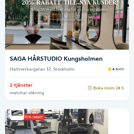
Brynformning
Brynfärgning
Brynplockning
SAGA HÅRSTUDIO Kungsholmen
Bröllopsuppsättning
Hantverkargatan 37, Stockholm
4.5
480
C
Celluliter
2 tjänster
Boka inom 24 h
matchar sökning
Coachning
Upp till 15% rabatt
Color correction