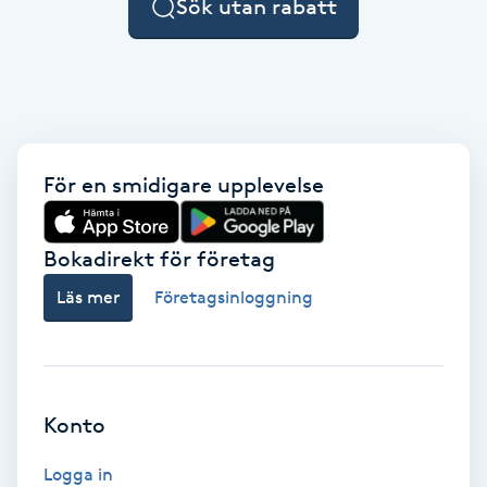
Sök utan rabatt
F
Face framing
Faceliftmassage
För en smidigare upplevelse
Fet hårbotten
Bokadirekt för företag
Fettreducering
Läs mer
Företagsinloggning
Fibromassage
Fillers
Konto
Fotmassage
Logga in