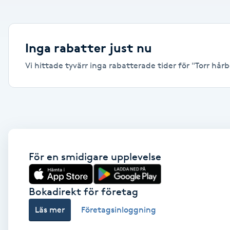
Alternativmedicin
Andningsmassage
Inga rabatter just nu
Vi hittade tyvärr inga rabatterade tider för "Torr hårb
Ansiktslyft utan kirurgi
Aromamassage
Ashtanga Yoga
Ayurveda
För en smidigare upplevelse
Ayurvedisk Massage
Bokadirekt för företag
Läs mer
Företagsinloggning
Ansiktsbehandling djuprengörande
B