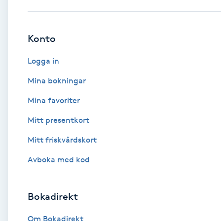
Babylights
Konto
Balayage
Logga in
Bambumassage
Mina bokningar
Mina favoriter
Barber
Mitt presentkort
Barnklippning
Mitt friskvårdskort
BIAB
Avboka med kod
Blowout
Bokadirekt
Bottenfärg
Om Bokadirekt