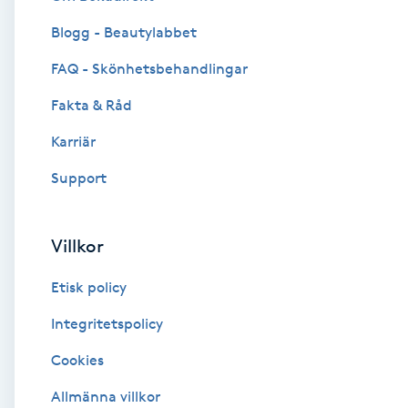
Blogg - Beautylabbet
Brynformning
FAQ - Skönhetsbehandlingar
Brynfärgning
Fakta & Råd
Brynplockning
Karriär
Support
Bröllopsuppsättning
C
Villkor
Celluliter
Etisk policy
Coachning
Integritetspolicy
Cookies
Color correction
Allmänna villkor