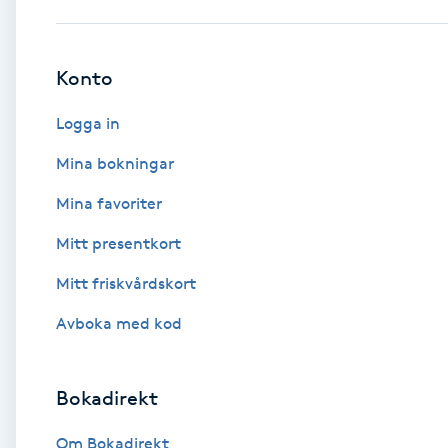
Babylights
Konto
Balayage
Logga in
Bambumassage
Mina bokningar
Mina favoriter
Barber
Mitt presentkort
Barnklippning
Mitt friskvårdskort
BIAB
Avboka med kod
Blowout
Bokadirekt
Bottenfärg
Om Bokadirekt