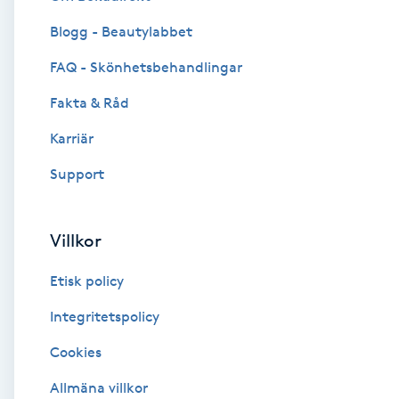
Blogg - Beautylabbet
Brynformning
FAQ - Skönhetsbehandlingar
Brynfärgning
Fakta & Råd
Brynplockning
Karriär
Support
Bröllopsuppsättning
C
Villkor
Celluliter
Etisk policy
Coachning
Integritetspolicy
Cookies
Color correction
Allmäna villkor