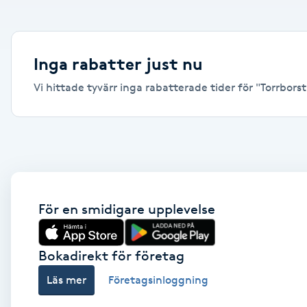
Alternativmedicin
Andningsmassage
Inga rabatter just nu
Vi hittade tyvärr inga rabatterade tider för "Torrborstn
Ansiktslyft utan kirurgi
Aromamassage
Ashtanga Yoga
Ayurveda
För en smidigare upplevelse
Ayurvedisk Massage
Bokadirekt för företag
Läs mer
Företagsinloggning
Ansiktsbehandling djuprengörande
B