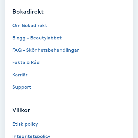
Bokadirekt
Brynformning
Om Bokadirekt
Brynfärgning
Blogg - Beautylabbet
Brynplockning
FAQ - Skönhetsbehandlingar
Fakta & Råd
Bröllopsuppsättning
C
Karriär
Support
Celluliter
Coachning
Villkor
Color correction
Etisk policy
Integritetspolicy