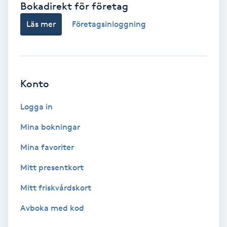
Bokadirekt för företag
Babylights
Läs mer
Företagsinloggning
Balayage
Bambumassage
Konto
Barber
Logga in
Mina bokningar
Barnklippning
Mina favoriter
BIAB
Mitt presentkort
Mitt friskvårdskort
Blowout
Avboka med kod
Bottenfärg