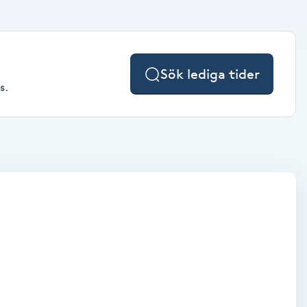
Sök lediga tider
s.