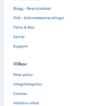
Blogg - Beautylabbet
Brynformning
FAQ - Skönhetsbehandlingar
Brynfärgning
Fakta & Råd
Brynplockning
Karriär
Support
Bröllopsuppsättning
C
Villkor
Celluliter
Etisk policy
Coachning
Integritetspolicy
Cookies
Color correction
Allmäna villkor