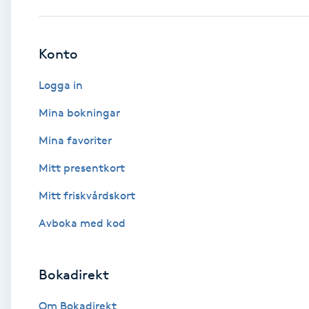
Babylights
Konto
Balayage
Logga in
Bambumassage
Mina bokningar
Mina favoriter
Barber
Mitt presentkort
Barnklippning
Mitt friskvårdskort
BIAB
Avboka med kod
Blowout
Bokadirekt
Bottenfärg
Om Bokadirekt