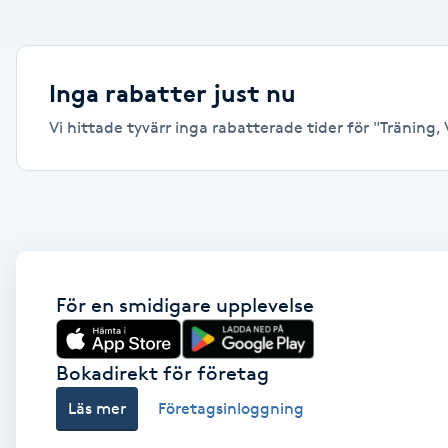
Alternativmedicin
Andningsmassage
Inga rabatter just nu
Vi hittade tyvärr inga rabatterade tider för "Träning, V
Ansiktslyft utan kirurgi
Aromamassage
Ashtanga Yoga
Ayurveda
För en smidigare upplevelse
Ayurvedisk Massage
Bokadirekt för företag
Läs mer
Företagsinloggning
Ansiktsbehandling djuprengörande
B