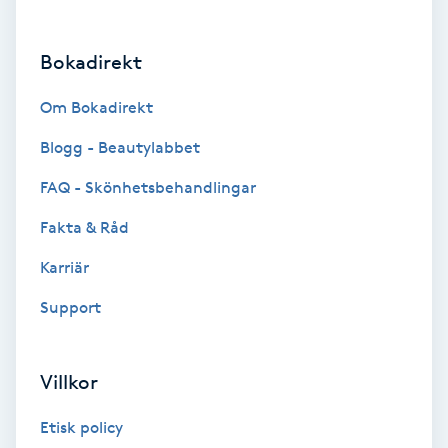
Brynformning
Bokadirekt
Brynfärgning
Om Bokadirekt
Brynplockning
Blogg - Beautylabbet
FAQ - Skönhetsbehandlingar
Bröllopsuppsättning
Fakta & Råd
C
Karriär
Celluliter
Support
Coachning
Villkor
Color correction
Etisk policy