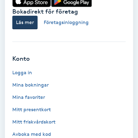
Bokadirekt för företag
Babylights
Läs mer
Företagsinloggning
Balayage
Bambumassage
Konto
Barber
Logga in
Barnklippning
Mina bokningar
BIAB
Mina favoriter
Mitt presentkort
Blowout
Mitt friskvårdskort
Bottenfärg
Avboka med kod