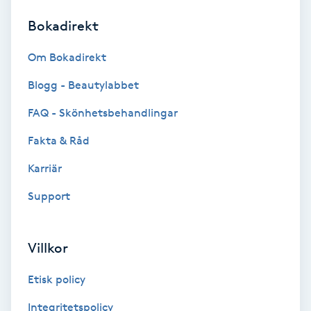
Bokadirekt
Brynformning
Om Bokadirekt
Brynfärgning
Blogg - Beautylabbet
Brynplockning
FAQ - Skönhetsbehandlingar
Fakta & Råd
Bröllopsuppsättning
C
Karriär
Support
Celluliter
Coachning
Villkor
Color correction
Etisk policy
Integritetspolicy