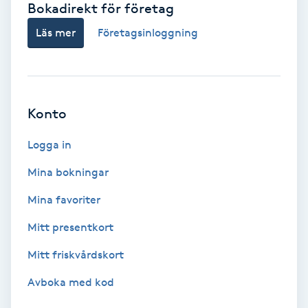
Bokadirekt för företag
Babylights
Läs mer
Företagsinloggning
Balayage
Bambumassage
Konto
Barber
Logga in
Mina bokningar
Barnklippning
Mina favoriter
BIAB
Mitt presentkort
Mitt friskvårdskort
Blowout
Avboka med kod
Bottenfärg