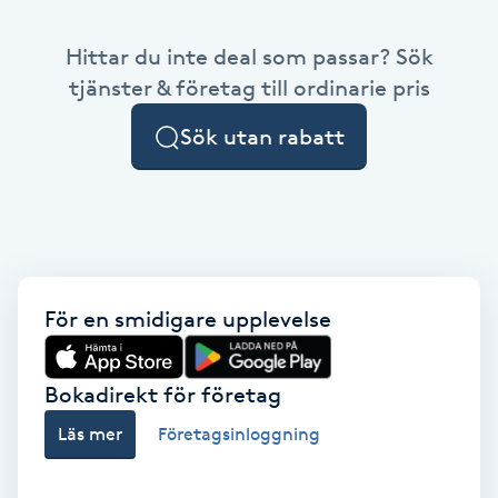
Babylights
Hittar du inte deal som passar? Sök
tjänster & företag till ordinarie pris
Balayage
Sök utan rabatt
Bambumassage
Barber
Barnklippning
För en smidigare upplevelse
BIAB
Bokadirekt för företag
Blowout
Läs mer
Företagsinloggning
Bottenfärg