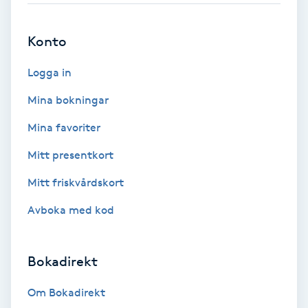
Brynformning
Konto
Brynfärgning
Logga in
Mina bokningar
Brynplockning
Mina favoriter
Bröllopsuppsättning
Mitt presentkort
C
Mitt friskvårdskort
Celluliter
Avboka med kod
Coachning
Bokadirekt
Color correction
Om Bokadirekt