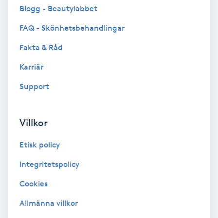
Cryoterapi
Blogg - Beautylabbet
D
FAQ - Skönhetsbehandlingar
Damklippning
Fakta & Råd
Karriär
Dermapen
Support
Diamantslipning
E
Villkor
Enzympeeling
Etisk policy
Extensions
Integritetspolicy
Cookies
Extensions borttagning
Allmänna villkor
Eyeliner-tatuering