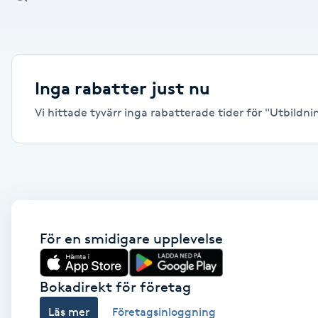
Alternativmedicin
Andningsmassage
Inga rabatter just nu
Ansiktslyft utan kirurgi
Vi hittade tyvärr inga rabatterade tider för "Utbildni
Aromamassage
Ashtanga Yoga
Ayurveda
För en smidigare upplevelse
Ayurvedisk Massage
Bokadirekt för företag
Ansiktsbehandling djuprengörande
Läs mer
Företagsinloggning
B