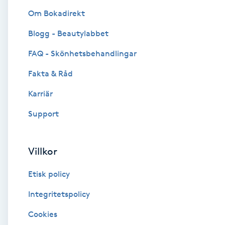
Om Bokadirekt
Brynformning
Blogg - Beautylabbet
Brynfärgning
FAQ - Skönhetsbehandlingar
Fakta & Råd
Brynplockning
Karriär
Bröllopsuppsättning
Support
C
Celluliter
Villkor
Etisk policy
Coachning
Integritetspolicy
Color correction
Cookies