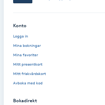
Babylights
Balayage
Konto
Logga in
Bambumassage
Mina bokningar
Barber
Mina favoriter
Barnklippning
Mitt presentkort
Mitt friskvårdskort
BIAB
Avboka med kod
Blowout
Bokadirekt
Bottenfärg