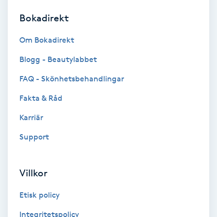
Bokadirekt
Brynformning
Om Bokadirekt
Brynfärgning
Blogg - Beautylabbet
Brynplockning
FAQ - Skönhetsbehandlingar
Fakta & Råd
Bröllopsuppsättning
C
Karriär
Support
Celluliter
Coachning
Villkor
Color correction
Etisk policy
Integritetspolicy