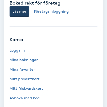
Bokadirekt för företag
Babylights
Läs mer
Företagsinloggning
Balayage
Bambumassage
Konto
Barber
Logga in
Mina bokningar
Barnklippning
Mina favoriter
BIAB
Mitt presentkort
Mitt friskvårdskort
Blowout
Avboka med kod
Bottenfärg