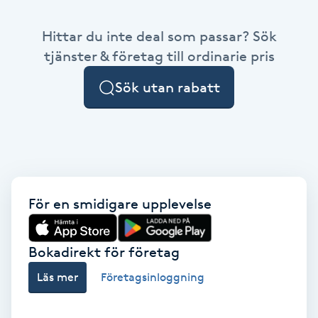
Babylights
Hittar du inte deal som passar? Sök
tjänster & företag till ordinarie pris
Balayage
Sök utan rabatt
Bambumassage
Barber
Barnklippning
För en smidigare upplevelse
BIAB
Bokadirekt för företag
Blowout
Läs mer
Företagsinloggning
Bottenfärg