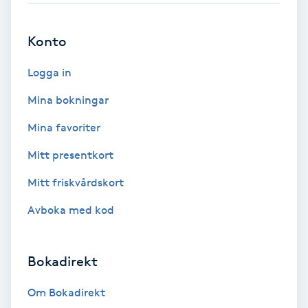
Brynformning
Konto
Brynfärgning
Logga in
Mina bokningar
Brynplockning
Mina favoriter
Bröllopsuppsättning
Mitt presentkort
C
Mitt friskvårdskort
Celluliter
Avboka med kod
Coachning
Bokadirekt
Color correction
Om Bokadirekt