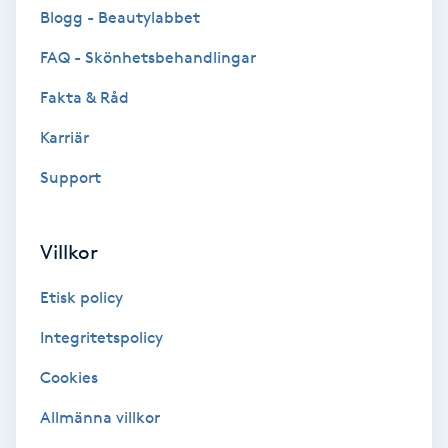
Cryoterapi
Blogg - Beautylabbet
D
FAQ - Skönhetsbehandlingar
Damklippning
Fakta & Råd
Karriär
Dermapen
Support
Diamantslipning
E
Villkor
Enzympeeling
Etisk policy
Extensions
Integritetspolicy
Cookies
Extensions borttagning
Allmänna villkor
Eyeliner-tatuering