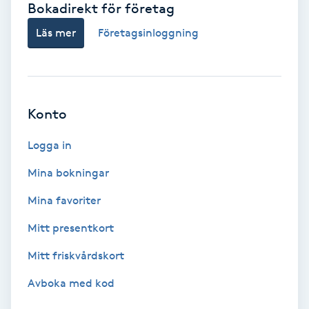
Bokadirekt för företag
Babylights
Läs mer
Företagsinloggning
Balayage
Bambumassage
Konto
Barber
Logga in
Mina bokningar
Barnklippning
Mina favoriter
BIAB
Mitt presentkort
Mitt friskvårdskort
Blowout
Avboka med kod
Bottenfärg