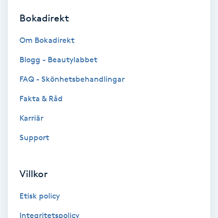
Bokadirekt
Brynformning
Om Bokadirekt
Brynfärgning
Blogg - Beautylabbet
Brynplockning
FAQ - Skönhetsbehandlingar
Fakta & Råd
Bröllopsuppsättning
C
Karriär
Support
Celluliter
Coachning
Villkor
Color correction
Etisk policy
Integritetspolicy